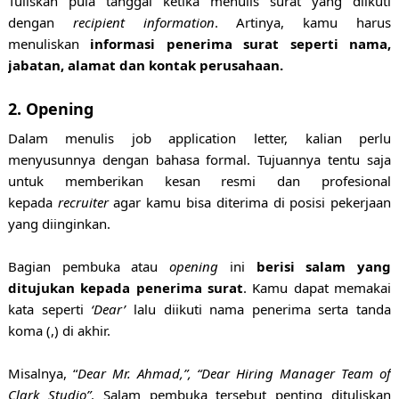
Tuliskan pula tanggal ketika menulis surat yang diikuti
dengan
recipient information
. Artinya, kamu harus
menuliskan
informasi penerima surat seperti nama,
jabatan, alamat dan kontak perusahaan.
2. Opening
Dalam menulis job application letter, kalian perlu
menyusunnya dengan bahasa formal. Tujuannya tentu saja
untuk memberikan kesan resmi dan profesional
kepada
recruiter
agar kamu bisa diterima di posisi pekerjaan
yang diinginkan.
Bagian pembuka atau
opening
ini
berisi salam yang
ditujukan kepada penerima surat
. Kamu dapat memakai
kata seperti
‘Dear’
lalu diikuti nama penerima serta tanda
koma (,) di akhir.
Misalnya, “
Dear Mr. Ahmad,”, “Dear Hiring Manager Team of
Clark Studio”
. Salam pembuka tersebut penting dituliskan