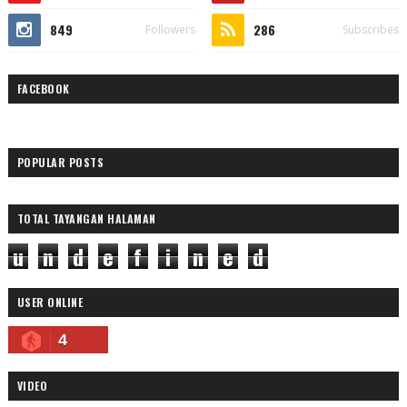
849
286
Followers
Subscribes
FACEBOOK
POPULAR POSTS
TOTAL TAYANGAN HALAMAN
u
n
d
e
f
i
n
e
d
USER ONLINE
4
VIDEO